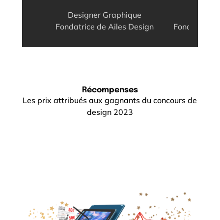
Design
Designer Graphique
Fondatrice d
Fondatrice de Ailes Design
Récompenses
Les prix attribués aux gagnants du concours de
design 2023