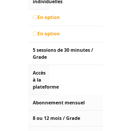
individuelles
En option
En option
5 sessions de 30 minutes /
Grade
Accès
à la
plateforme
Abonnement mensuel
8 ou 12 mois / Grade