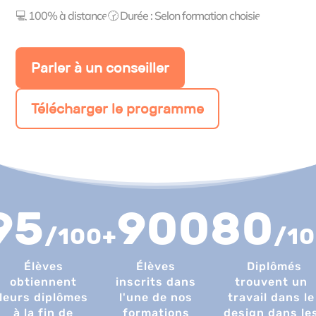
💻 100% à distance
🕝 Durée : Selon formation choisie
Parler à un conseiller
Télécharger le programme
95
900
80
/100
+
/1
Élèves
Élèves
Diplômés
obtiennent
inscrits dans
trouvent un
leurs diplômes
l'une de nos
travail dans le
à la fin de
formations
design dans le