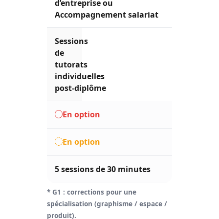
d’entreprise ou
Accompagnement salariat
Sessions
de
tutorats
individuelles
post‑diplôme
En option
En option
5 sessions de 30 minutes
* G1 : corrections pour une
spécialisation (graphisme / espace /
produit).