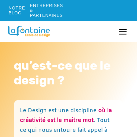
ENTREPRISES
NOTRE
&
BLOG
PARTENAIRES
qu’est-ce que le
design ?
Le Design est une discipline
où la
créativité est le maître mot
. Tout
ce qui nous entoure fait appel à