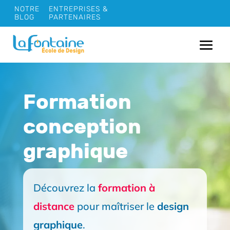
NOTRE
ENTREPRISES &
BLOG
PARTENAIRES
Formation
conception
graphique
Découvrez la
formation à
distance
pour maîtriser le
design
graphique
.